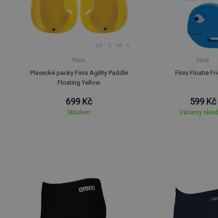
XS
S
M
L
Finis
Finis
Plavecké packy Finis Agility Paddle
Finis Floatie Fr
Floating Yellow
699 Kč
599 Kč
Skladem
Varianty skla