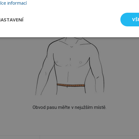
íce informací
164
62
ASTAVENÍ
VŠ
Obvod pasu měřte v nejužším místě.