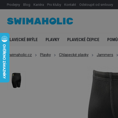
Prodejny
Blog
Kariéra
Pro kluby
Kontakt
Odstoupit od smlouvy
PLAVECKÉ BRÝLE
PLAVKY
PLAVECKÉ ČEPICE
POMŮ
Swimaholic.cz
Plavky
Chlapecké plavky
Jammers