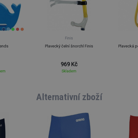
Finis
iends
Plavecký čelní šnorchl Finis
Plavecká p
969 Kč
dem
Skladem
Alternativní zboží