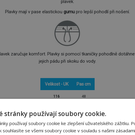
plavek.
Plavky mají v pase elastickou
gumu
pro lepší pohodlí při nošení.
lavek zaručuje komfort. Plavky si pomocí tkaničky pohodlně dotáhn
jejich pádu při skoku do vody.
Velikost - UK
Pas cm
116
48
128
51
 stránky používají soubory cookie.
140
53
ky používají soubory cookie ke zlepšení uživatelského zážitku. P
 souhlasíte se všemi soubory cookie v souladu s našimi zásadami
152
57