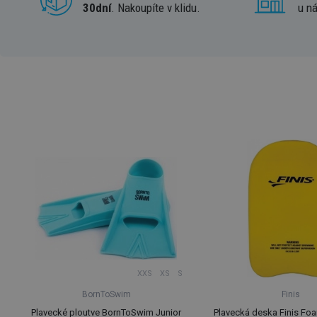
30dní
. Nakoupíte v klidu.
u n
XXS
XS
S
BornToSwim
Finis
Plavecké ploutve BornToSwim Junior
Plavecká deska Finis Fo