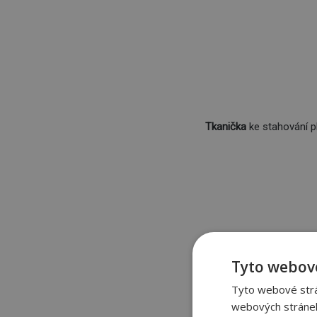
Tkanička
ke stahování p
Tyto webové
Tyto webové strán
webových stránek