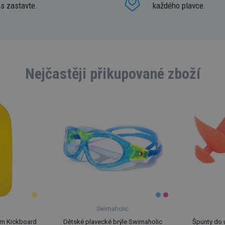
ás zastavte.
každého plavce.
Nejčastěji přikupované zboží
Swimaholic
am Kickboard
Dětské plavecké brýle Swimaholic
Špunty do 