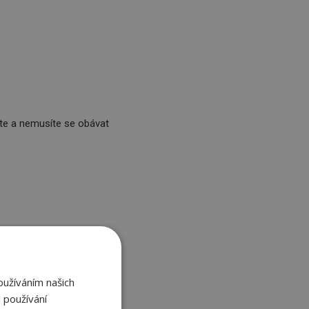
ete a nemusíte se obávat
oužíváním našich
 používání