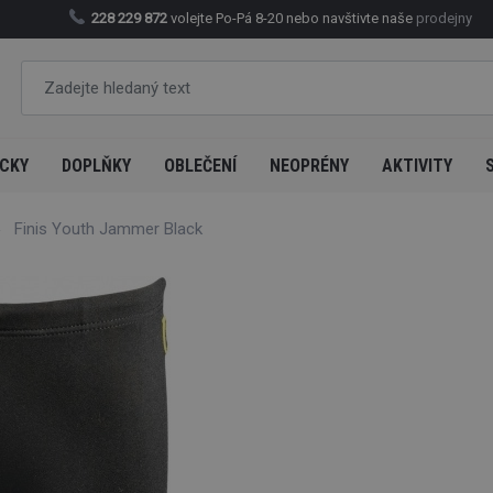
228 229 872
volejte Po-Pá 8-20 nebo navštivte naše
prodejny
CKY
DOPLŇKY
OBLEČENÍ
NEOPRÉNY
AKTIVITY
Finis Youth Jammer Black