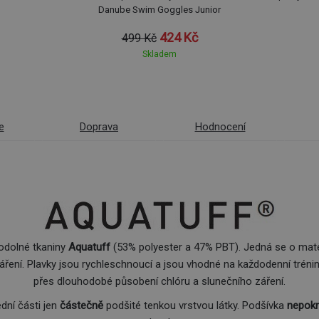
Danube Swim Goggles Junior
424 Kč
499 Kč
Skladem
e
Doprava
Hodnocení
 odolné tkaniny
Aquatuff
(53% polyester a 47% PBT). Jedná se o materi
ření. Plavky jsou rychleschnoucí a jsou vhodné na každodenní trénink
přes dlouhodobé působení chlóru a slunečního záření.
ední části jen
částečně
podšité tenkou vrstvou látky. Podšívka
nepokr