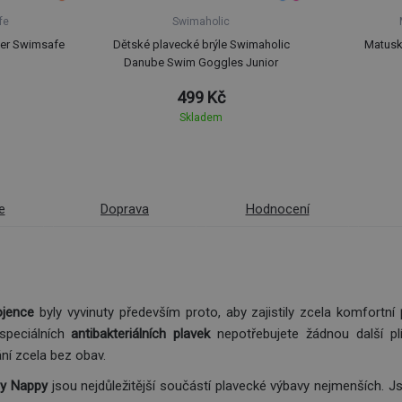
fe
Swimaholic
per Swimsafe
Dětské plavecké brýle Swimaholic
Matusk
Danube Swim Goggles Junior
499 Kč
Skladem
e
Doprava
Hodnocení
ojence
byly vyvinuty především proto, aby zajistily zcela komfortní
p
speciálních
antibakteriálních plavek
nepotřebujete žádnou další pl
vání zcela bez obav.
y Nappy
jsou nejdůležitější součástí plavecké výbavy nejmenších. 