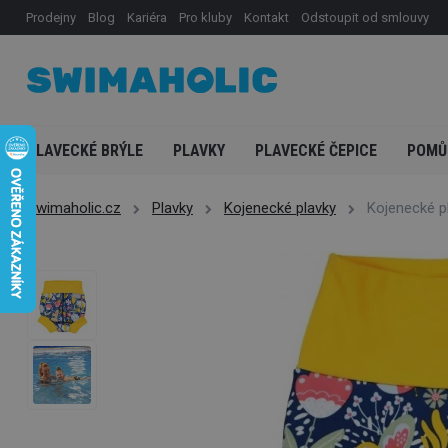
Prodejny
Blog
Kariéra
Pro kluby
Kontakt
Odstoupit od smlouvy
PLAVECKÉ BRÝLE
PLAVKY
PLAVECKÉ ČEPICE
POMŮ
Swimaholic.cz
Plavky
Kojenecké plavky
Kojenecké p