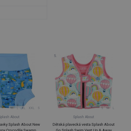
M
L
XL
XXL
S
S
M
L
Splash About
Splash About
lavky Splash About New
Dětská plavecká vesta Splash About
I
ppy Crocodile Swamp
Go Splash Swim Vest Up & Away