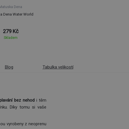
Matuska Dena
a Dena Water World
279 Kč
Skladem
Blog
Tabulka velikostí
lavání bez nehod
i těm
ínku. Díky tomu si vaše
Jsou vyrobeny z neoprenu