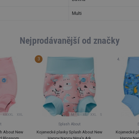
Multi
Nejprodávanější od značky
XXXXL
XXL
M
L
XL
XXL
S
t
Splash About
sh About New
Kojenecké plavky Splash About New
Kojenecké p
d Blossom
Happy Nappy Nina's Ark
Happy Na