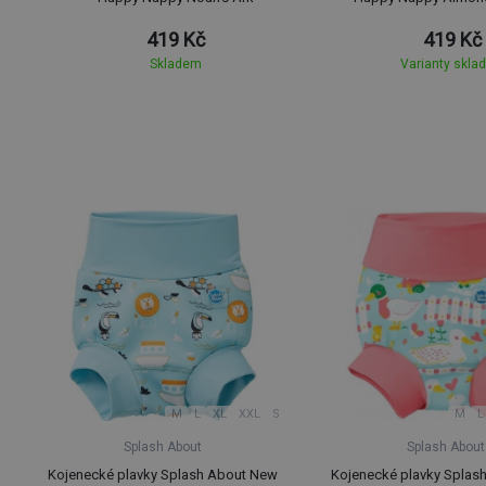
419 Kč
419 Kč
Skladem
Varianty skla
M
L
XL
XXL
S
M
L
Splash About
Splash About
Kojenecké plavky Splash About New
Kojenecké plavky Splas