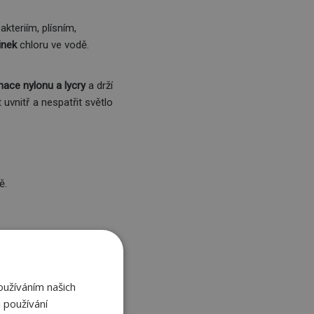
akteriím, plísním,
inek
chloru ve vodě.
ace nylonu a lycry
a drží
 uvnitř a nespatřit světlo
ě.
oužíváním našich
 používání