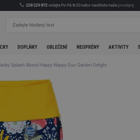
228 229 872
volejte Po-Pá 8-20 nebo navštivte naše
prodejny
CKY
DOPLŇKY
OBLEČENÍ
NEOPRÉNY
AKTIVITY
lavky Splash About Happy Nappy Duo Garden Delight