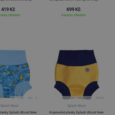
419 Kč
699 Kč
rianty skladem
Varianty skladem
M
L
XL
XXL
S
M
L
XL
XXL
XXXL
XXXXL
Splash About
Splash About
plavky Splash About New
Kojenecké plavky Splash About New