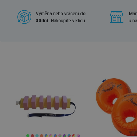
Výměna nebo vrácení
do
Má
30dní
. Nakoupíte v klidu.
u n