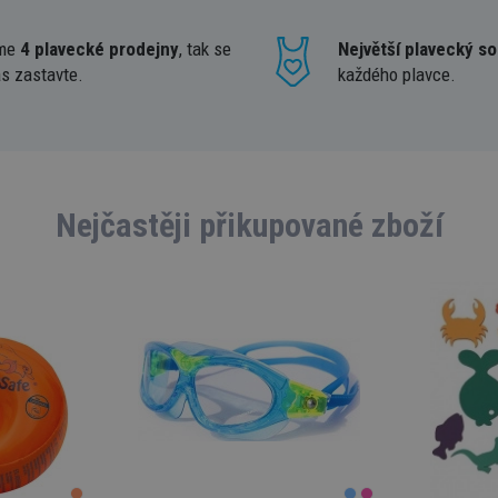
me
4 plavecké prodejny
, tak se
Největší plavecký so
ás zastavte.
každého plavce.
Nejčastěji přikupované zboží