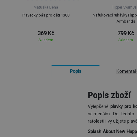
Matuska Dena
Flipper SwimSa
Plavecký pás pro děti 1300
Nafukovací rukávky Flip
Armbands
369 Kč
799 Kč
Skladem
Skladem
Komentář
Popis
Popis zboží
Vylepšené
plavky pro k
nejmenším. Do těchto 
ratolesti i vy užijete pla
Splash About New Happ