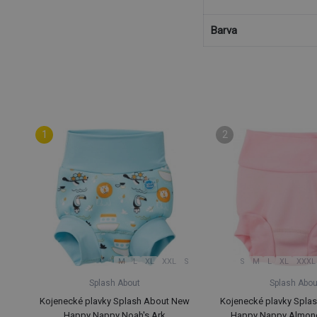
Barva
M
L
XL
XXL
S
S
M
L
XL
XXXL
Splash About
Splash Abou
Kojenecké plavky Splash About New
Kojenecké plavky Spla
Happy Nappy Noah's Ark
Happy Nappy Almon