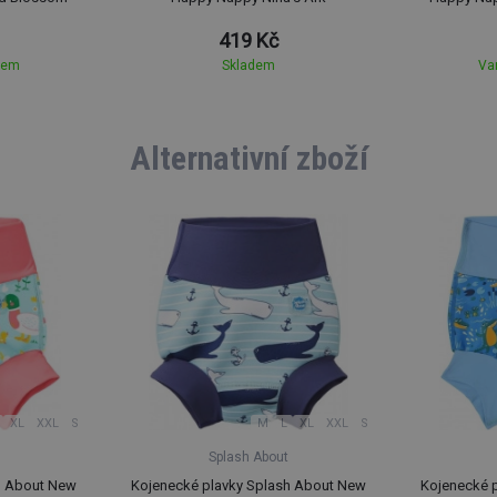
419 Kč
dem
Skladem
Va
Alternativní zboží
XL
XXL
S
M
L
XL
XXL
S
Splash About
h About New
Kojenecké plavky Splash About New
Kojenecké 