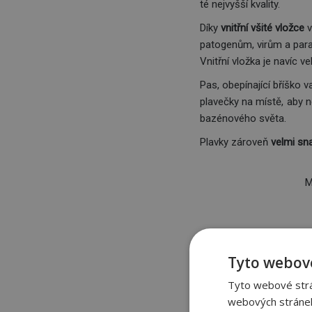
té nejvyšší kvality.
Díky
vnitřní všité vložce
v
patogenům, virům a para
Vnitřní vložka je navíc v
Pas, obepínající bříško 
plavečky na místě, aby 
bazénového světa.
Plavky zároveň
velmi sn
M
Tyto webové
Tyto webové strán
webových stránek