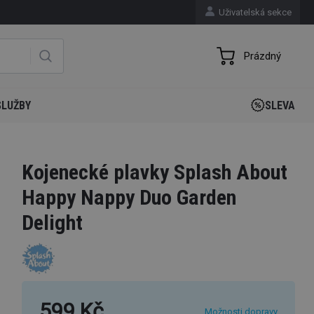
Uživatelská sekce
Prázdný
SLUŽBY
SLEVA
Kojenecké plavky Splash About
Happy Nappy Duo Garden
Delight
599 Kč
Možnosti dopravy