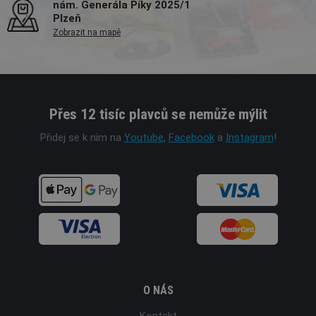
nám. Generála Píky 2025/1
Plzeň
Zobrazit na mapě
Přes 12 tisíc plavců se nemůže mýlit
Přidej se k nim na
Youtube
,
Facebook
a
Instagram
!
O NÁS
Kontakt