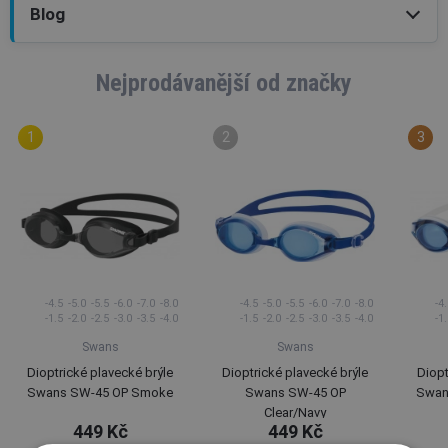
Blog
Nejprodávanější od značky
-4.5
-5.0
-5.5
-6.0
-7.0
-8.0
-4.5
-5.0
-5.5
-6.0
-7.0
-8.0
-4.
-1.5
-2.0
-2.5
-3.0
-3.5
-4.0
-1.5
-2.0
-2.5
-3.0
-3.5
-4.0
-1.
Swans
Swans
Dioptrické plavecké brýle
Dioptrické plavecké brýle
Diopt
Swans SW-45 OP Smoke
Swans SW-45 OP
Swan
Clear/Navy
449 Kč
449 Kč