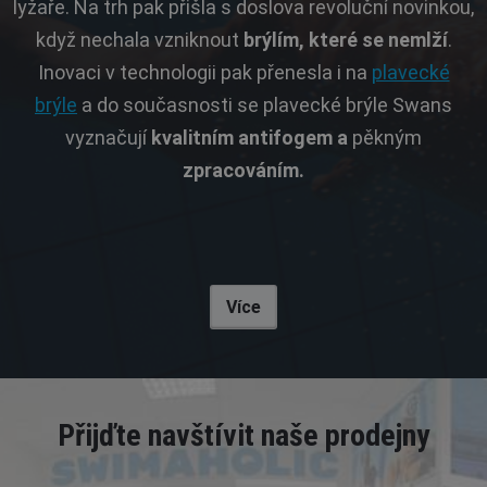
lyžaře. Na trh pak přišla s doslova revoluční novinkou,
když nechala vzniknout
brýlím, které se nemlží
.
Inovaci v technologii pak přenesla i na
plavecké
brýle
a do současnosti se plavecké brýle Swans
vyznačují
kvalitním antifogem a
pěkným
zpracováním.
Více
Přijďte navštívit naše prodejny