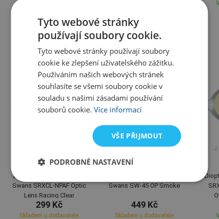
Skladem u dodavatele
Skladem u dodavatele
V
Tyto webové stránky
Alternativní zboží
používají soubory cookie.
Tyto webové stránky používají soubory
cookie ke zlepšení uživatelského zážitku.
Používáním našich webových stránek
souhlasíte se všemi soubory cookie v
souladu s našimi zásadami používání
souborů cookie.
Více informací
VŠE PŘIJMOUT
-4.5
-5.0
-5.5
-6.0
-7.0
-8.0
-3.0
-4.0
-5.0
-6.0
-7.0
-2.0
-2.
-1.5
-2.0
-2.5
-3.0
-3.5
-4.0
PODROBNÉ NASTAVENÍ
Swans
Swans
Dioptrické plavecké brýle
Dioptrické plavecké brýle
Diop
Swans SRXCL-NPAF Optic
Swans SW-45 OP Smoke
SRX
Lens Racing Clear
O
299 Kč
449 Kč
Skladem u dodavatele
Skladem u dodavatele
V