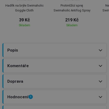
Hadřík na brýle Swimaholic
Protimlžící sprej
Ne
Goggle Cloth
Swimaholic Antifog Spray
Swim
39 Kč
219 Kč
Skladem
Skladem
Popis
Komentáře
Doprava
Hodnocení
1