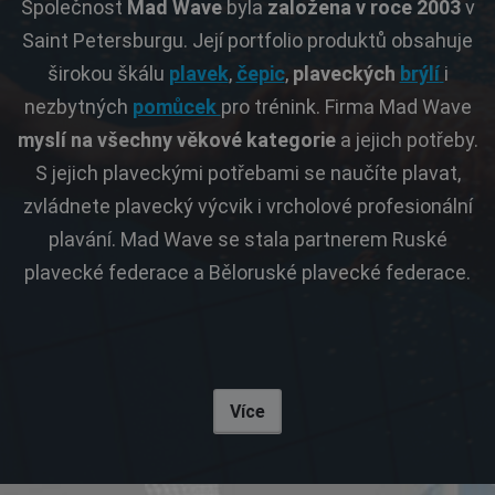
Společnost
Mad Wave
byla
založena v roce 2003
v
Saint Petersburgu. Její portfolio produktů obsahuje
širokou škálu
plavek
,
čepic
,
plaveckých
brýlí
i
nezbytných
pomůcek
pro trénink. Firma Mad Wave
myslí na všechny věkové kategorie
a jejich potřeby.
S jejich plaveckými potřebami se naučíte plavat,
zvládnete plavecký výcvik i vrcholové profesionální
plavání. Mad Wave se stala partnerem Ruské
plavecké federace a Běloruské plavecké federace.
Více