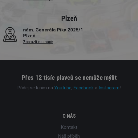
Plzeň
nám. Generála Píky 2025/1
Plzeň
Zobrazit na mapě
Přes 12 tisíc plavců se nemůže mýlit
Přidej se k nim na
Youtube
,
Facebook
a
Instagram
!
O NÁS
Kontakt
Náš příběh