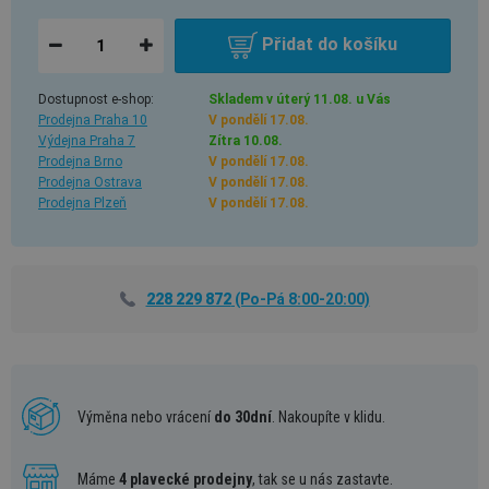
Přidat do košíku
Dostupnost e-shop:
Skladem v úterý 11.08. u Vás
Prodejna Praha 10
V pondělí 17.08.
Výdejna Praha 7
Zítra 10.08.
Prodejna Brno
V pondělí 17.08.
Prodejna Ostrava
V pondělí 17.08.
Prodejna Plzeň
V pondělí 17.08.
228 229 872
(Po-Pá 8:00-20:00)
Výměna nebo vrácení
do 30dní
. Nakoupíte v klidu.
Máme
4 plavecké prodejny
, tak se u nás zastavte.