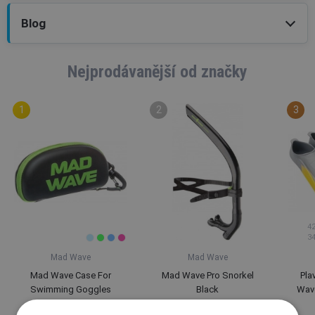
Blog
Nejprodávanější od značky
4
3
Mad Wave
Mad Wave
Mad Wave Case For
Mad Wave Pro Snorkel
Pla
Swimming Goggles
Black
Wave