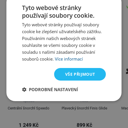
289 Kč
749 Kč
Tyto webové stránky
Varianty skladem
Skladem
V
používají soubory cookie.
Alternativní zboží
Tyto webové stránky používají soubory
cookie ke zlepšení uživatelského zážitku.
Používáním našich webových stránek
souhlasíte se všemi soubory cookie v
souladu s našimi zásadami používání
souborů cookie.
Více informací
VŠE PŘIJMOUT
PODROBNÉ NASTAVENÍ
Speedo
Finis
Centrální šnorchl Speedo
Plavecký šnorchl Finis Glide
Mad
1 249 Kč
899 Kč