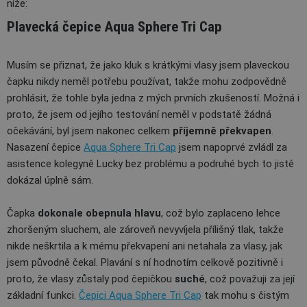
níže:
Plavecká čepice Aqua Sphere Tri Cap
Musím se přiznat, že jako kluk s krátkými vlasy jsem plaveckou
čapku nikdy neměl potřebu používat, takže mohu zodpovědně
prohlásit, že tohle byla jedna z mých prvních zkušeností. Možná i
proto, že jsem od jejího testování neměl v podstatě žádná
očekávání, byl jsem nakonec celkem
příjemně překvapen
.
Nasazení čepice
Aqua Sphere Tri Cap
jsem napoprvé zvládl za
asistence kolegyně Lucky bez problému a podruhé bych to jistě
dokázal úplně sám.
Čapka
dokonale obepnula hlavu
, což bylo zaplaceno lehce
zhoršeným sluchem, ale zároveň nevyvíjela přílišný tlak, takže
nikde neškrtila a k mému překvapení ani netahala za vlasy, jak
jsem původně čekal. Plavání s ní hodnotím celkově pozitivně i
proto, že vlasy zůstaly pod čepičkou
suché
, což považuji za její
základní funkci.
Čepici Aqua Sphere Tri Cap
tak mohu s čistým