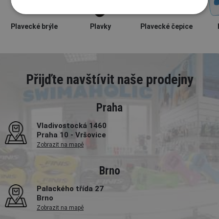
Plavecké brýle
Plavky
Plavecké čepice
Přijďte navštívit naše prodejny
Praha
Vladivostocká 1460
Praha 10 - Vršovice
Zobrazit na mapě
Brno
Palackého třída 27
Brno
Zobrazit na mapě