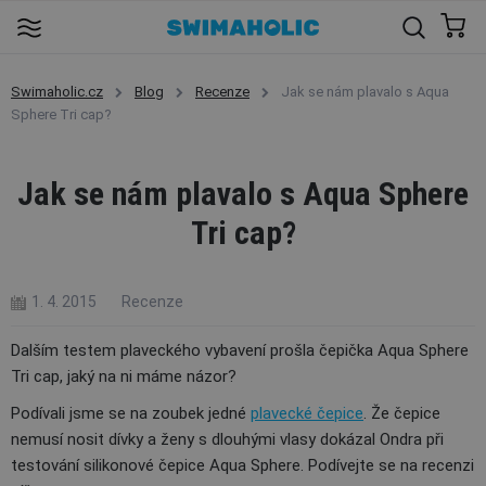
Swimaholic.cz
Blog
Recenze
Jak se nám plavalo s Aqua
Sphere Tri cap?
Jak se nám plavalo s Aqua Sphere
Tri cap?
1. 4. 2015
Recenze
Dalším testem plaveckého vybavení prošla čepička Aqua Sphere
Tri cap, jaký na ni máme názor?
Podívali jsme se na zoubek jedné
plavecké čepice
. Že čepice
nemusí nosit dívky a ženy s dlouhými vlasy dokázal Ondra při
testování silikonové čepice Aqua Sphere. Podívejte se na recenzi