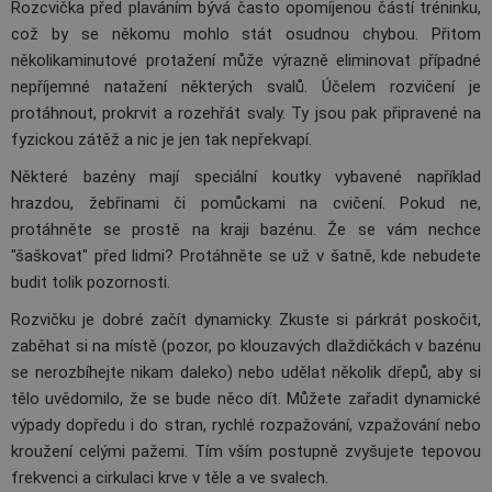
Rozcvička před plaváním bývá často opomíjenou částí tréninku,
což by se někomu mohlo stát osudnou chybou. Přitom
několikaminutové protažení může výrazně eliminovat případné
nepříjemné natažení některých svalů. Účelem rozvičení je
protáhnout, prokrvit a rozehřát svaly. Ty jsou pak připravené na
fyzickou zátěž a nic je jen tak nepřekvapí.
Některé bazény mají speciální koutky vybavené například
hrazdou, žebřinami či pomůckami na cvičení. Pokud ne,
protáhněte se prostě na kraji bazénu. Že se vám nechce
"šaškovat" před lidmi? Protáhněte se už v šatně, kde nebudete
budit tolik pozornosti.
Rozvičku je dobré začít dynamicky. Zkuste si párkrát poskočit,
zaběhat si na místě (pozor, po klouzavých dlaždičkách v bazénu
se nerozbíhejte nikam daleko) nebo udělat několik dřepů, aby si
tělo uvědomilo, že se bude něco dít. Můžete zařadit dynamické
výpady dopředu i do stran, rychlé rozpažování, vzpažování nebo
kroužení celými pažemi. Tím vším postupně zvyšujete tepovou
frekvenci a cirkulaci krve v těle a ve svalech.