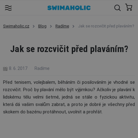
Swimaholic.cz
Blog
Radíme
Jak se rozcvičit před plaváním?
Jak se rozcvičit před plaváním?
8. 6. 2017
Radíme
Před tenisem, volejbalem, běháním či posilováním je vhodné se
rozcvičit. Proč by plavání mělo být výjimkou? Ačkoliv je plavání k
lidskému tělu velmi šetrné, jedná se stále o fyzickou aktivitu,
která dá vašim svalům zabrat, a proto je dobré je všechny před
skokem do bazénu protáhnout, uvolnit a prohřát.