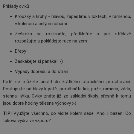
Příklady cviků
Kroužky a kruhy - hlavou, zápěstími, v loktech, v ramenou,
v kolenou a celými nohami
Zeširoka se rozkročte, předkloňte a pak střídavě
rozpažujte a pokládejte ruce na zem
Dřepy
Zaskákejte si panáka! :-)
Výpady dopředu a do stran
Poté se můžete pustit do krátkého statického protahování.
Postupujte od hlavy k patě, protáhněte krk, paže, ramena, záda,
stehna, lýtka. Cviky znáte již ze základní školy, přesně k tomu
jsou dobré hodiny tělesné výchovy :-)
TIP!
Využijte všechno, co vidíte kolem sebe. Ano, i bazén! Co
taková výdrž ve vzporu?