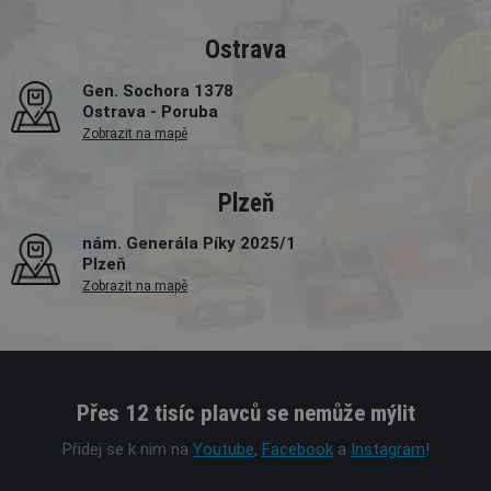
Ostrava
Gen. Sochora 1378
Ostrava - Poruba
Zobrazit na mapě
Plzeň
nám. Generála Píky 2025/1
Plzeň
Zobrazit na mapě
Přes 12 tisíc plavců se nemůže mýlit
Přidej se k nim na
Youtube
,
Facebook
a
Instagram
!