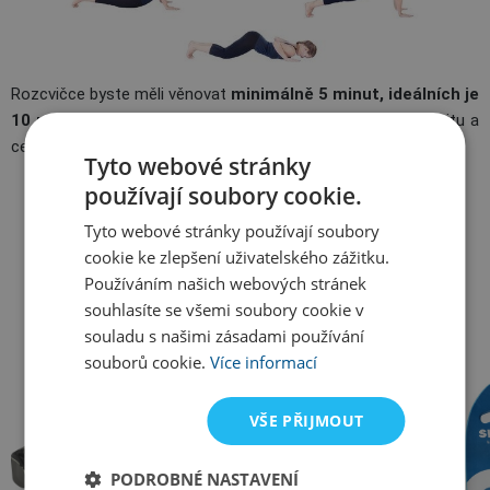
Rozcvičce byste měli věnovat
minimálně 5 minut, ideálních je
10 minut.
Pak už je vaše tělo připravené na sportovní aktivitu a
celé natěšené na první tempa v chladivé vodě.
Tyto webové stránky
používají soubory cookie.
Tyto webové stránky používají soubory
cookie ke zlepšení uživatelského zážitku.
Používáním našich webových stránek
souhlasíte se všemi soubory cookie v
Všechny kategorie
souladu s našimi zásadami používání
souborů cookie.
Více informací
VŠE PŘIJMOUT
PODROBNÉ NASTAVENÍ