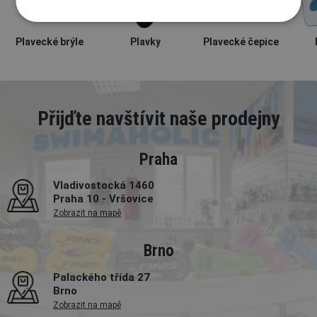
Plavecké brýle
Plavky
Plavecké čepice
Přijďte navštívit naše prodejny
Praha
Vladivostocká 1460
Praha 10 - Vršovice
Zobrazit na mapě
Brno
Palackého třída 27
Brno
Zobrazit na mapě