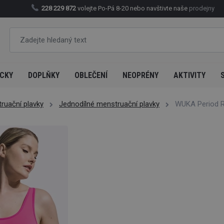
228 229 872
volejte Po-Pá 8-20 nebo navštivte naše
prodejny
CKY
DOPLŇKY
OBLEČENÍ
NEOPRÉNY
AKTIVITY
uační plavky
Jednodílné menstruační plavky
WUKA Period R