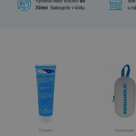
Výměna nebo vrácení
do
Má
30dní
. Nakoupíte v klidu.
u n
Triswim
Swimaholic