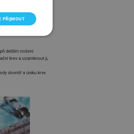
skytovaly bezpečnou a
E PŘIJMOUT
ů menstruačních plavek
ampónu.
 při delším nošení.
ční krev a uzamknout ji,
vody dovnitř a úniku krve