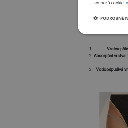
souborů cookie.
V
Dámské menstruační
PODROBNÉ N
Narozdíl od menstruač
najdet
Vrstva přil
Absorpční vrstva
:
Vodoodpudivá vr