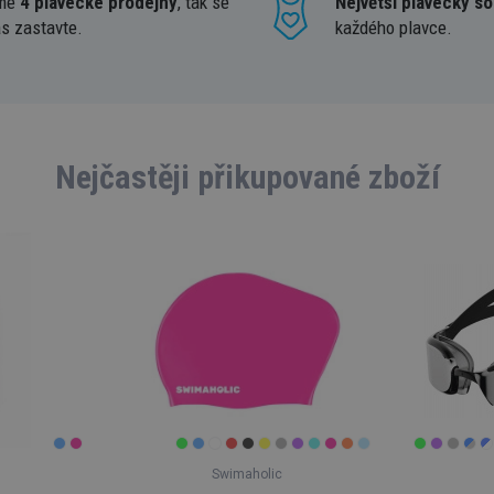
me
4 plavecké prodejny
, tak se
Největší plavecký so
ás zastavte.
každého plavce.
Nejčastěji přikupované zboží
Swimaholic