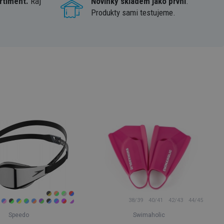
rtiment.
Ráj
Novinky skladem jako první
.
Produkty sami testujeme.
38/39
40/41
42/43
44/45
Speedo
Swimaholic