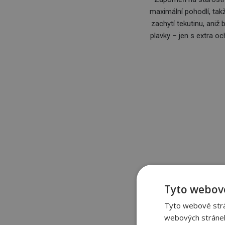
maximální pohodlí, tak
zachytí tekutinu, aniž
plavky – jen s extra oc
J
Tyto webové
Menstruační plavky vypa
Tyto webové strán
bezpečně zadrží krev 
webových stránek
tekoucí vodou po použit