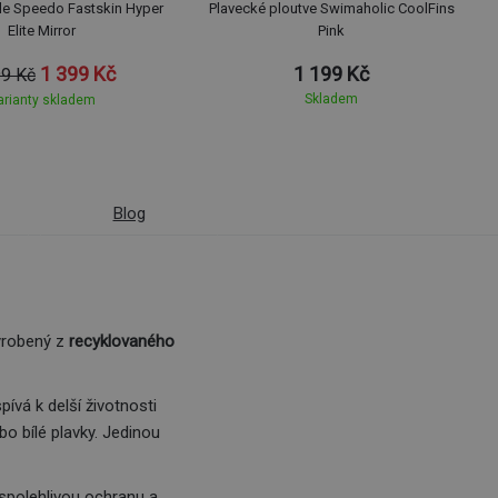
ýle Speedo Fastskin Hyper
Plavecké ploutve Swimaholic CoolFins
Elite Mirror
Pink
1 399 Kč
1 199 Kč
99 Kč
Skladem
arianty skladem
Blog
vyrobený z
recyklovaného
pívá k delší životnosti
o bílé plavky. Jedinou
 spolehlivou ochranu a