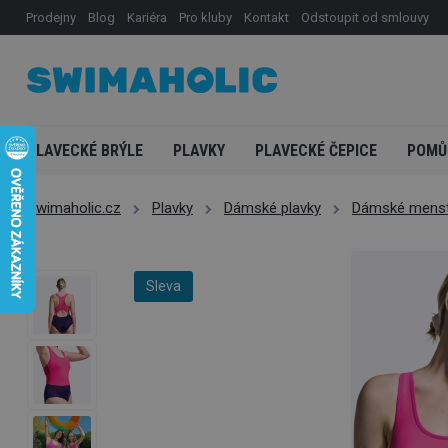
Prodejny
Blog
Kariéra
Pro kluby
Kontakt
Odstoupit od smlouvy
PLAVECKÉ BRÝLE
PLAVKY
PLAVECKÉ ČEPICE
POMŮ
Swimaholic.cz
Plavky
Dámské plavky
Dámské menstr
Sleva