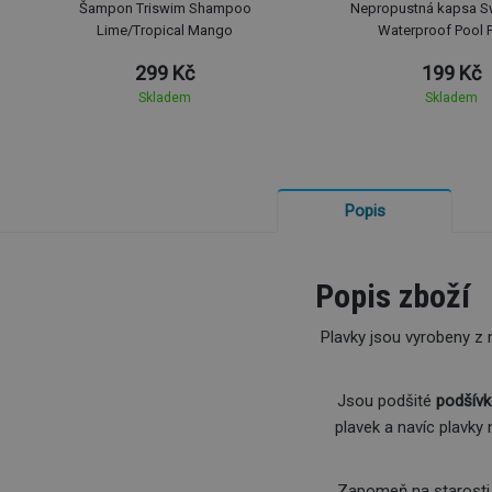
Šampon Triswim Shampoo
Nepropustná kapsa S
Lime/Tropical Mango
Waterproof Pool 
299 Kč
199 Kč
Skladem
Skladem
Popis
Popis zboží
Plavky jsou vyrobeny z m
Jsou podšité
podšív
plavek a navíc plavky
Zapomeň na starosti 