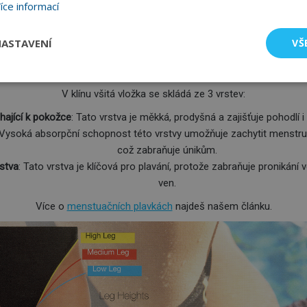
íce informací
 plavky
jsou navíc navrženy tak, aby se přizpůsobily tvaru těla a po
spolehlivou ochranu.
ASTAVENÍ
VŠ
ních kalhotek nejsou dělané na silnou menstruaci. U většiny výrobc
e, že pojmou mezi 10 ml a 15 ml krve, což odpovídá cca jednomu t
V klínu všitá vložka se skládá ze 3 vrstev:
éhající k pokožce
: Tato vrstva je měkká, prodyšná a zajišťuje pohodlí i
 Vysoká absorpční schopnost této vrstvy umožňuje zachytit menstrua
což zabraňuje únikům.
stva
: Tato vrstva je klíčová pro plavání, protože zabraňuje pronikání 
ven.
Více o
menstuačních plavkách
najdeš našem článku.