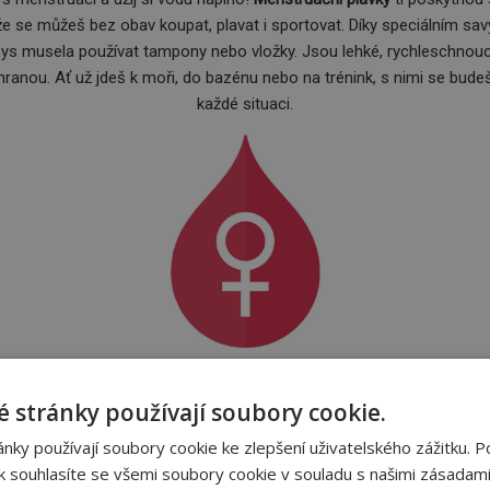
že se můžeš bez obav koupat, plavat i sportovat. Díky speciálním 
 bys musela používat tampony nebo vložky. Jsou lehké, rychleschnouc
hranou. Ať už jdeš k moři, do bazénu nebo na trénink, s nimi se budeš 
každé situaci.
ak fungují dámské menstruační plavk
 stránky používají soubory cookie.
dají jako běžné plavky, ale v klíně mají všitou speciální "vložku" z fu
ky používají soubory cookie ke zlepšení uživatelského zážitku. P
uvnitř. Do okolní vody se nic neuvolní a krev se z plavek odstraní až
 souhlasíte se všemi soubory cookie v souladu s našimi zásadami
í. Svrchní materiál plavek je navíc vodoodpudivý, což zajišťuje, že 