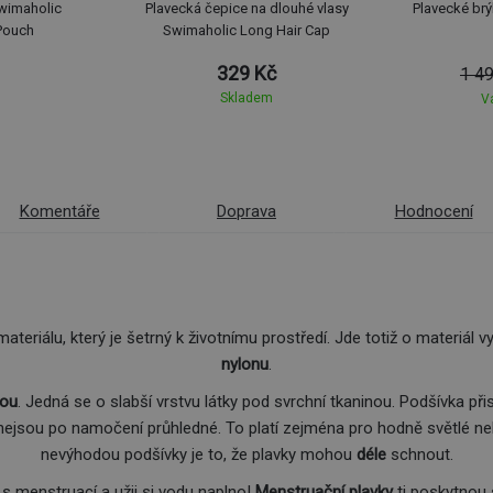
wimaholic
Plavecká čepice na dlouhé vlasy
Plavecké br
Pouch
Swimaholic Long Hair Cap
329 Kč
1 4
Skladem
V
Komentáře
Doprava
Hodnocení
ateriálu, který je šetrný k životnímu prostředí. Jde totiž o materiál 
nylonu
.
kou
. Jedná se o slabší vrstvu látky pod svrchní tkaninou. Podšívka přis
 nejsou po namočení průhledné. To platí zejména pro hodně světlé neb
nevýhodou podšívky je to, že plavky mohou
déle
schnout.
s menstruací a užij si vodu naplno!
Menstruační plavky
ti poskytnou