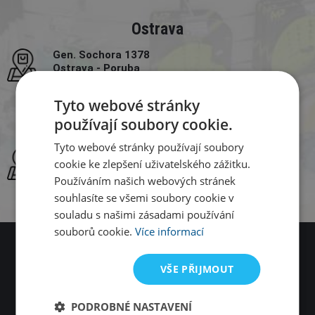
Ostrava
Gen. Sochora 1378
Ostrava - Poruba
Zobrazit na mapě
Tyto webové stránky
používají soubory cookie.
Plzeň
Tyto webové stránky používají soubory
nám. Generála Píky 2025/1
cookie ke zlepšení uživatelského zážitku.
Plzeň
Používáním našich webových stránek
Zobrazit na mapě
souhlasíte se všemi soubory cookie v
souladu s našimi zásadami používání
souborů cookie.
Více informací
Přes 12 tisíc plavců se nemůže mýlit
VŠE PŘIJMOUT
Přidej se k nim na
Youtube
,
Facebook
a
Instagram
!
PODROBNÉ NASTAVENÍ