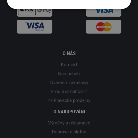
O NÁS
Kontakt
Náš příběh
Ověřeno zákazníky
Proč Swimaholic?
4x Plavecké prodejny
O NAKUPOVÁNÍ
Výměny a reklamace
Doprava a platba