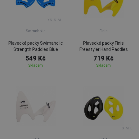
XS
S
M
L
Swimaholic
Finis
Plavecké packy Swimaholic
Plavecké packy Finis
Strength Paddles Blue
Freestyler Hand Paddles
549 Kč
719 Kč
Skladem
Skladem
S
M
L