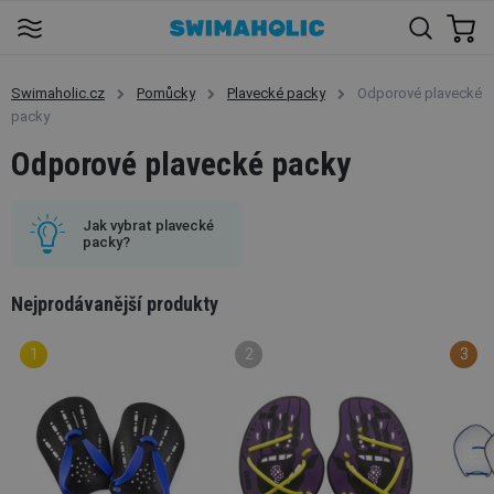
Swimaholic.cz
Pomůcky
Plavecké packy
Odporové plavecké
packy
Odporové plavecké packy
Jak vybrat plavecké
packy?
Nejprodávanější produkty