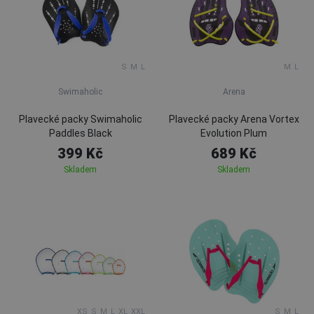
S
M
L
M
L
Swimaholic
Arena
Plavecké packy Swimaholic
Plavecké packy Arena Vortex
Paddles Black
Evolution Plum
399 Kč
689 Kč
Skladem
Skladem
XS
S
M
L
XL
XXL
S
M
L