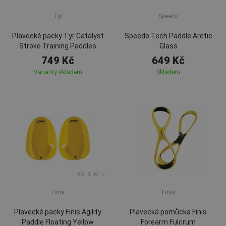
Tyr
Speedo
Plavecké packy Tyr Catalyst
Speedo Tech Paddle Arctic
Stroke Training Paddles
Glass
749 Kč
649 Kč
Varianty skladem
Skladem
XS
S
M
L
Finis
Finis
Plavecké packy Finis Agility
Plavecká pomůcka Finis
Paddle Floating Yellow
Forearm Fulcrum