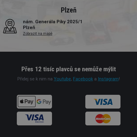
Plzeň
nám. Generála Píky 2025/1
Plzeň
Zobrazit na mapě
Přes 12 tisíc plavců se nemůže mýlit
Přidej se k nim na
Youtube
,
Facebook
a
Instagram
!