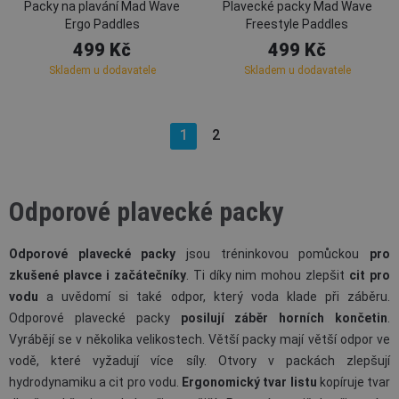
Packy na plavání Mad Wave
Plavecké packy Mad Wave
Ergo Paddles
Freestyle Paddles
499 Kč
499 Kč
Skladem u dodavatele
Skladem u dodavatele
1
2
Odporové plavecké packy
Odporové plavecké packy
jsou tréninkovou pomůckou
pro
zkušené plavce i
začátečníky
. Ti díky nim mohou zlepšit
cit pro
vodu
a uvědomí si také odpor, který voda klade při záběru.
Odporové plavecké packy
posilují záběr
horních končetin
.
Vyrábějí se v několika velikostech. Větší packy mají větší odpor ve
vodě, které vyžadují více síly. Otvory v packách zlepšují
hydrodynamiku a cit pro vodu.
Ergonomický tvar listu
kopíruje tvar