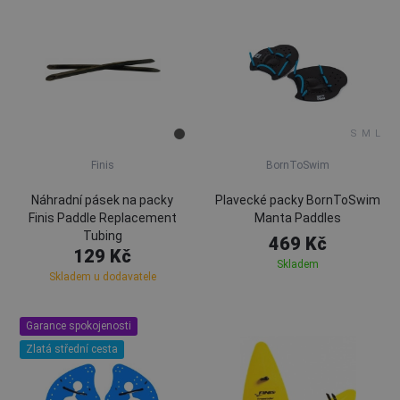
S
M
L
Finis
BornToSwim
Náhradní pásek na packy
Plavecké packy BornToSwim
Finis Paddle Replacement
Manta Paddles
Tubing
469 Kč
129 Kč
Skladem
Skladem u dodavatele
Garance spokojenosti
Zlatá střední cesta