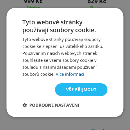
999 Kč
629 Kč
Skladem
Skladem
Tyto webové stránky
používají soubory cookie.
Tyto webové stránky používají soubory
cookie ke zlepšení uživatelského zážitku.
Používáním našich webových stránek
souhlasíte se všemi soubory cookie v
souladu s našimi zásadami používání
S
M
L
XL
souborů cookie.
Více informací
Mad Wave
Speedo
Mad Wave Grabber Paddles
Speedo Power Plus Paddle
VŠE PŘIJMOUT
499 Kč
599 Kč
PODROBNÉ NASTAVENÍ
Skladem u dodavatele
Varianty skladem