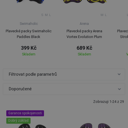
S
M
L
M
L
Swimaholic
Arena
Plavecké packy Swimaholic
Plavecké packy Arena
Plavec
Paddles Black
Vortex Evolution Plum
Stro
399 Kč
689 Kč
Skladem
Skladem
V
Filtrovat podle parametrů
Zobrazuji 1-24 z 29
Garance spokojenosti
Dobrý základ