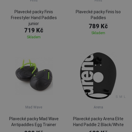
Finis
Finis
Plavecké packy Finis
Plavecké packy Finis Iso
Freestyler Hand Paddles
Paddles
junior
789 Kč
719 Kč
Skladem
Skladem
S
M
L
Mad Wave
Arena
Plavecké packy Mad Wave
Plavecké packy Arena Elite
Antipaddles Egg Trainer
Hand Paddle 2 Black/White