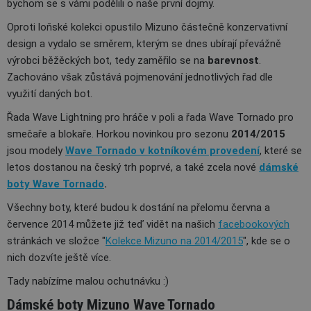
bychom se s vámi podělili o naše první dojmy.
Oproti loňské kolekci opustilo Mizuno částečně konzervativní
design a vydalo se směrem, kterým se dnes ubírají převážně
výrobci běžěckých bot, tedy zaměřilo se na
barevnost
.
Zachováno však zůstává pojmenování jednotlivých řad dle
využití daných bot.
Řada Wave Lightning pro hráče v poli a řada Wave Tornado pro
smečaře a blokaře. Horkou novinkou pro sezonu
2014/2015
jsou modely
Wave Tornado v kotníkovém provedení
, které se
letos dostanou na český trh poprvé, a také zcela nové
dámské
boty Wave Tornado
.
Všechny boty, které budou k dostání na přelomu června a
července 2014 můžete již teď vidět na našich
facebookových
stránkách ve složce "
Kolekce Mizuno na 2014/2015
", kde se o
nich dozvíte ještě více.
Tady nabízíme malou ochutnávku :)
Dámské boty Mizuno Wave Tornado