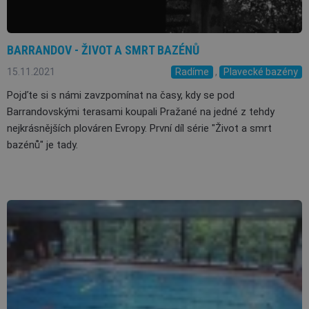
BARRANDOV - ŽIVOT A SMRT BAZÉNŮ
15.11.2021
Radíme
,
Plavecké bazény
Pojďte si s námi zavzpomínat na časy, kdy se pod
Barrandovskými terasami koupali Pražané na jedné z tehdy
nejkrásnějších plováren Evropy. První díl série "Život a smrt
bazénů" je tady.