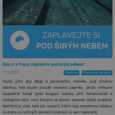
Kde si v Praze zaplavete pod širým nebem?
17.8.2022
Radíme
,
Plavecké bazény
Horké letní dny lákají k plaveckému tréninku pod modrou
oblohou, kdy bazén prozáří sluneční paprsky. Jenže venkovní
koupaliště bývají spíše koupací bazény plné nafukovaček a
výskajících dětí, mezi kterými se plavec opravdu těžko proplete.
Naštěstí je však také pár bazénů, které mají nataženou nějakou
tu dráhu a v určitých denních hodinách si tam zaplavete.