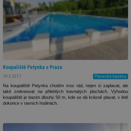
Koupaliště Petynka v Praze
29.5.2017
Plavecké bazény
Na koupaliště Petynka chodím moc rád, nejen si zaplavat, ale 
také zrekreovat na přilehlých travnatých plochách. Výhodou 
koupaliště je bazén dlouhý 50 m, kde se dá krásně plavat, v létě 
dokonce v ranních hodinách. 