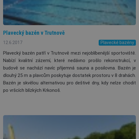
Plavecký bazén v Trutnově
12.6.2017
Plavecké bazény
Plavecký bazén patří v Trutnově mezi nejoblíbenější sportoviště.
Nabízí kvalitní zázemí, které nedávno prošlo rekonstrukcí, v
budově se nachází navíc příjemná sauna a posilovna. Bazén je
dlouhý 25 m a plavcům poskytuje dostatek prostoru v 8 drahách.
Bazén je skvělou alternativou pro deštivé dny, kdy nelze chodit
po vršcích blízkých Krkonoš.