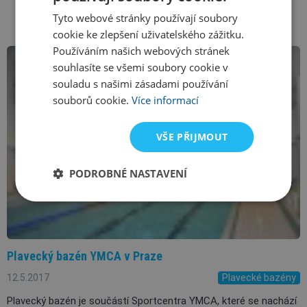
Tyto webové stránky používají soubory
cookie ke zlepšení uživatelského zážitku.
Používáním našich webových stránek
souhlasíte se všemi soubory cookie v
souladu s našimi zásadami používání
souborů cookie.
Více informací
VŠE PŘIJMOUT
PODROBNÉ NASTAVENÍ
Plavecký bazén YMCA v Praze
12.5.2017
Plavecké bazény
Plavecký bazén je součástí Sportcentra YMCA, které se nachází