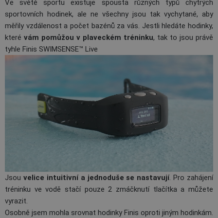
Ve světě sportu existuje spousta různých typů chytrých
sportovních hodinek, ale ne všechny jsou tak vychytané, aby
měřily vzdálenost a počet bazénů za vás. Jestli hledáte hodinky,
které
vám pomůžou v plaveckém tréninku
, tak to jsou právě
tyhle
Finis SWIMSENSE™ Live
Jsou
velice intuitivní a jednoduše se nastavují
. Pro zahájení
tréninku ve vodě stačí pouze 2 zmáčknutí tlačítka a můžete
vyrazit.
Osobně jsem mohla srovnat hodinky Finis oproti jiným hodinkám.