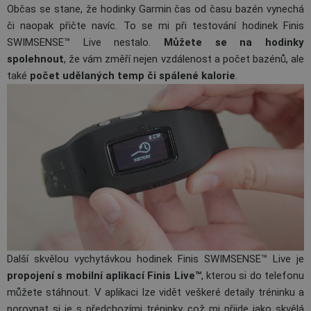
Občas se stane, že hodinky Garmin čas od času bazén vynechá
či naopak přičte navíc. To se mi při testování hodinek
Finis
SWIMSENSE™ Live
nestalo.
Můžete se na hodinky
spolehnout
, že vám změří nejen vzdálenost a počet bazénů, ale
také
počet udělaných temp či spálené kalorie
.
Další skvělou vychytávkou hodinek
Finis SWIMSENSE™ Live
je
propojení s mobilní aplikací Finis Live™
, kterou si do telefonu
můžete stáhnout. V aplikaci lze vidět veškeré detaily tréninku a
porovnat si je s předchozími tréninky, což mi přijde jako skvělá