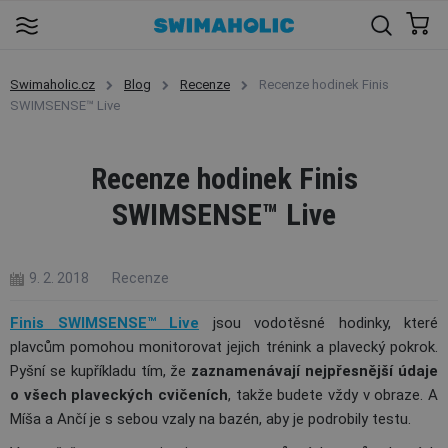
Swimaholic.cz
Blog
Recenze
Recenze hodinek Finis
SWIMSENSE™ Live
Recenze hodinek Finis
SWIMSENSE™ Live
9. 2. 2018
Recenze
Finis SWIMSENSE™ Live
jsou vodotěsné hodinky, které
plavcům pomohou monitorovat jejich trénink a plavecký pokrok.
Pyšní se kupříkladu tím, že
zaznamenávají nejpřesnější údaje
o všech plaveckých cvičeních
, takže budete vždy v obraze. A
Míša a Ančí je s sebou vzaly na bazén, aby je podrobily testu.