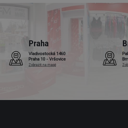
Praha
B
Vladivostocká 1460
Pal
Praha 10 - Vršovice
Br
Zobrazit na mapě
Zob