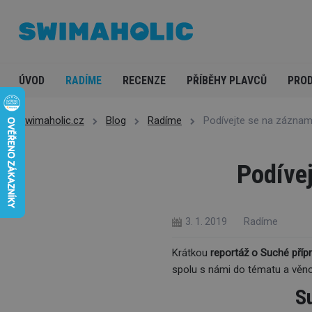
ÚVOD
RADÍME
RECENZE
PŘÍBĚHY PLAVCŮ
PROD
Swimaholic.cz
Blog
Radíme
Podívejte se na zázna
Podíve
3. 1. 2019
Radíme
Krátkou
reportáž o Suché příp
spolu s námi do tématu a věn
S