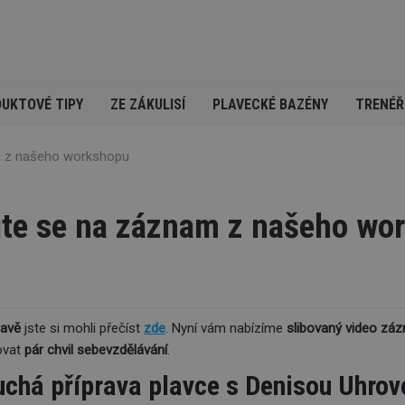
UKTOVÉ TIPY
ZE ZÁKULISÍ
PLAVECKÉ BAZÉNY
TRENÉŘ
m z našeho workshopu
jte se na záznam z našeho wo
ravě
jste si mohli přečíst
zde
. Nyní vám nabízíme
slibovaný video zá
ovat
pár chvil sebevzdělávání
.
uchá příprava plavce s Denisou Uhrov