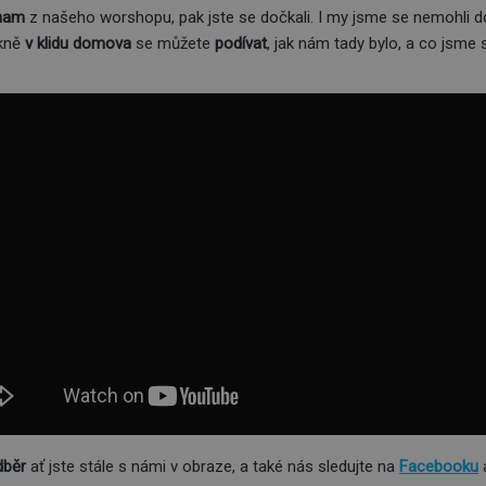
znam
z našeho worshopu, pak jste se dočkali. I my jsme se nemohli
ěkně
v klidu domova
se můžete
podívat
, jak nám tady bylo, a co jsme
dběr
ať jste stále s námi v obraze, a také nás sledujte na
Facebooku