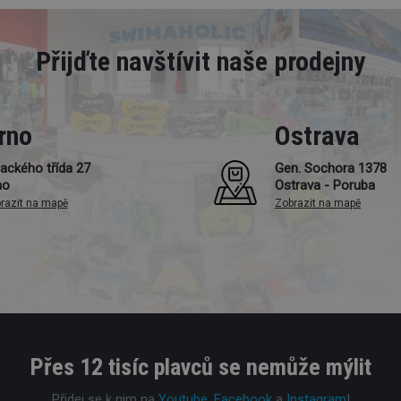
Přijďte navštívit naše prodejny
rno
Ostrava
ackého třída 27
Gen. Sochora 1378
no
Ostrava - Poruba
razit na mapě
Zobrazit na mapě
Přes 12 tisíc plavců se nemůže mýlit
Přidej se k nim na
Youtube
,
Facebook
a
Instagram
!