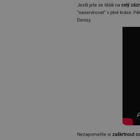
Jestli jste se těšili na
celý zá
"naservírovat" v plné kráse. P
Denisy.
Nezapomeňte si
zaškrtnout o