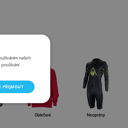
oužíváním našich
 používání
E PŘIJMOUT
Oblečení
Neoprény