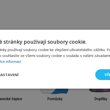
Všechny kategorie
 stránky používají soubory cookie.
ky používají soubory cookie ke zlepšení uživatelského zážitku. P
 souhlasíte se všemi soubory cookie v souladu s našimi zásadami
íce informací
ASTAVENÍ
VŠ
avecké čepice
Pomůcky
Doplňky