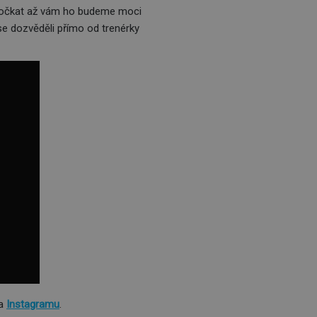
 dočkat až vám ho budeme moci
 se dozvěděli přímo od trenérky
a
Instagramu
.