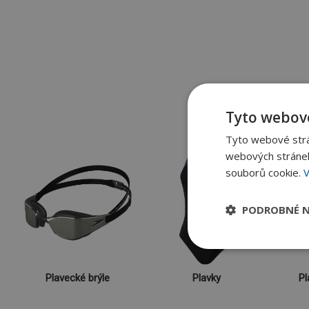
Tyto webové
Tyto webové strán
webových stránek
souborů cookie.
V
PODROBNÉ N
Plavecké brýle
Plavky
Pl