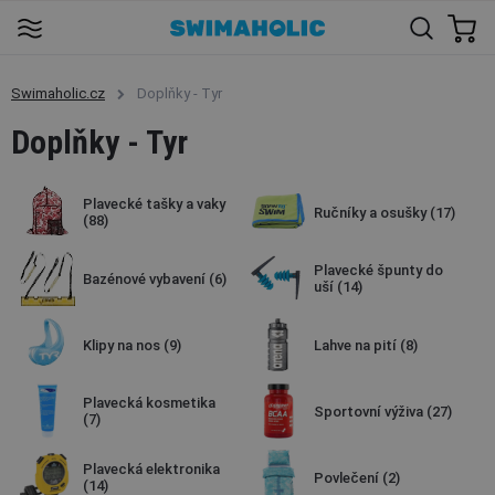
Swimaholic.cz
Doplňky - Tyr
Doplňky - Tyr
Plavecké tašky a vaky
Ručníky a osušky
(17)
(88)
Plavecké špunty do
Bazénové vybavení
(6)
uší
(14)
Klipy na nos
(9)
Lahve na pití
(8)
Plavecká kosmetika
Sportovní výživa
(27)
(7)
Plavecká elektronika
Povlečení
(2)
(14)