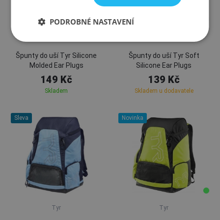
PODROBNÉ NASTAVENÍ
Tyr
Tyr
Špunty do uší Tyr Silicone
Špunty do uší Tyr Soft
Molded Ear Plugs
Silicone Ear Plugs
149 Kč
139 Kč
Skladem
Skladem u dodavatele
Sleva
Novinka
Tyr
Tyr