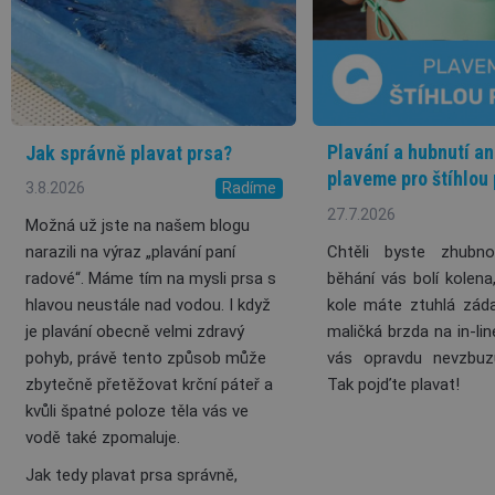
Plavání a hubnutí a
Jak správně plavat prsa?
plaveme pro štíhlou
3.8.2026
Radíme
27.7.2026
Možná už jste na našem blogu
Chtěli byste zhubno
narazili na výraz „plavání paní
běhání vás bolí kolena,
radové“. Máme tím na mysli prsa s
kole máte ztuhlá zád
hlavou neustále nad vodou. I když
maličká brzda na in-lin
je plavání obecně velmi zdravý
vás opravdu nevzbuz
pohyb, právě tento způsob může
Tak pojďte plavat!
zbytečně přetěžovat krční páteř a
kvůli špatné poloze těla vás ve
vodě také zpomaluje.
Jak tedy plavat prsa správně,