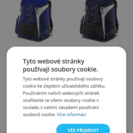
Tyr
Tyr
Tyto webové stránky
Tyr Alliance Team Backpack
Batoh Tyr Alliance Team
používají soubory cookie.
45L Světle modrá
Backpack 45L Tmavě modrá
1 699 Kč
1 949 Kč
1 949 Kč
Tyto webové stránky používají soubory
Skladem u dodavatele
Skladem
cookie ke zlepšení uživatelského zážitku.
Používáním našich webových stránek
souhlasíte se všemi soubory cookie v
souladu s našimi zásadami používání
souborů cookie.
Více informací
VŠE PŘIJMOUT