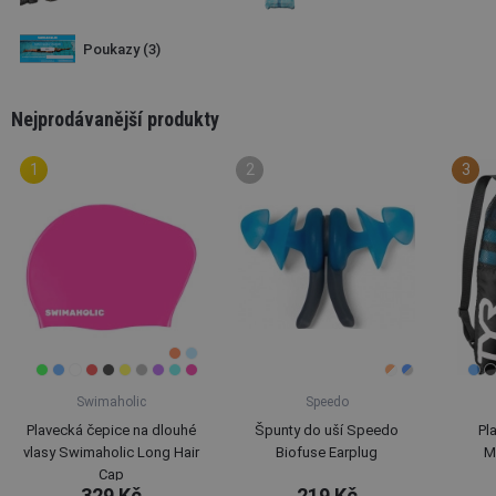
Poukazy
(3)
Nejprodávanější produkty
Swimaholic
Speedo
Plavecká čepice na dlouhé
Špunty do uší Speedo
Pl
vlasy Swimaholic Long Hair
Biofuse Earplug
M
Cap
329 Kč
219 Kč