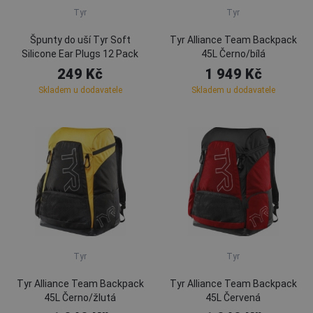
Tyr
Tyr
Špunty do uší Tyr Soft
Tyr Alliance Team Backpack
Silicone Ear Plugs 12 Pack
45L Černo/bílá
249 Kč
1 949 Kč
Skladem u dodavatele
Skladem u dodavatele
Tyr
Tyr
Tyr Alliance Team Backpack
Tyr Alliance Team Backpack
45L Černo/žlutá
45L Červená