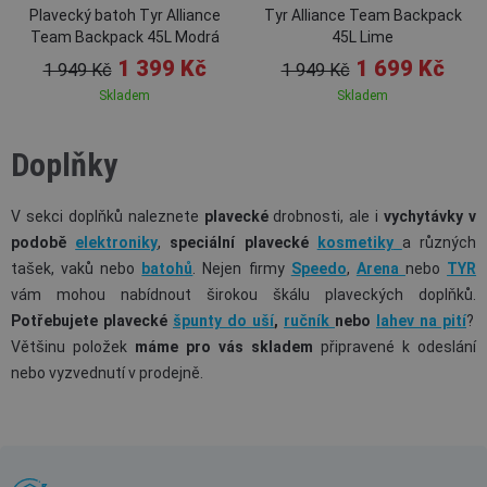
Plavecký batoh Tyr Alliance
Tyr Alliance Team Backpack
Team Backpack 45L Modrá
45L Lime
1 399 Kč
1 699 Kč
1 949 Kč
1 949 Kč
Skladem
Skladem
Doplňky
V sekci doplňků naleznete
plavecké
drobnosti, ale i
vychytávky v
podobě
elektroniky
,
speciální plavecké
kosmetiky
a různých
tašek, vaků nebo
batohů
. Nejen firmy
Speedo
,
Arena
nebo
TYR
vám mohou nabídnout širokou škálu plaveckých doplňků.
Potřebujete plavecké
špunty do uší
,
ručník
nebo
lahev na pití
?
Většinu položek
máme pro vás skladem
připravené k odeslání
nebo vyzvednutí v prodejně.