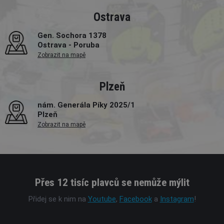
Ostrava
Gen. Sochora 1378
Ostrava - Poruba
Zobrazit na mapě
Plzeň
nám. Generála Píky 2025/1
Plzeň
Zobrazit na mapě
Přes 12 tisíc plavců se nemůže mýlit
Přidej se k nim na
Youtube
,
Facebook
a
Instagram
!