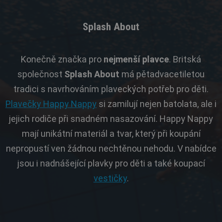
Splash About
Konečně značka pro
nejmenší plavce
. Britská
společnost
Splash About
má pětadvacetiletou
tradici s navrhováním plaveckých potřeb pro děti.
Plavečky Happy Nappy
si zamilují nejen batolata, ale i
jejich rodiče při snadném nasazování. Happy Nappy
mají unikátní materiál a tvar, který při koupání
nepropustí ven žádnou nechtěnou nehodu. V nabídce
jsou i nadnášející plavky pro děti a také koupací
vestičky
.