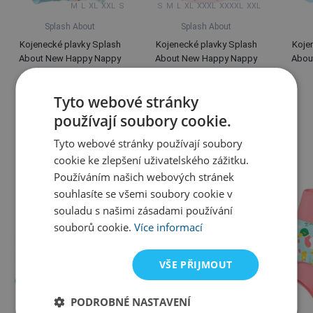
M
L
XL
XXL
S
S
M
L
XL
XXXL
XXXXL
XXL
Splash About
Splash About
Kojenecké plavky Splash
Kojenecké plavky Splash
Koje
About New Happy Nappy
About New Happy Nappy
Abou
Noah's Ark
Almond Blossom
419 Kč
419 Kč
Tyto webové stránky
Skladem
Varianty skladem
používají soubory cookie.
Tyto webové stránky používají soubory
Alternativní zboží
cookie ke zlepšení uživatelského zážitku.
Používáním našich webových stránek
souhlasíte se všemi soubory cookie v
souladu s našimi zásadami používání
souborů cookie.
Více informací
VŠE PŘIJMOUT
PODROBNÉ NASTAVENÍ
M
L
XL
XXL
S
S
M
L
XL
XXL
XXXL
XXXXL