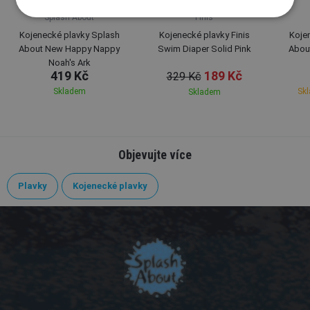
Splash About
Finis
Kojenecké plavky Splash
Kojenecké plavky Finis
Koje
About New Happy Nappy
Swim Diaper Solid Pink
Abou
Noah's Ark
419 Kč
189 Kč
329 Kč
Skladem
Skl
Skladem
Objevujte více
Plavky
Kojenecké plavky