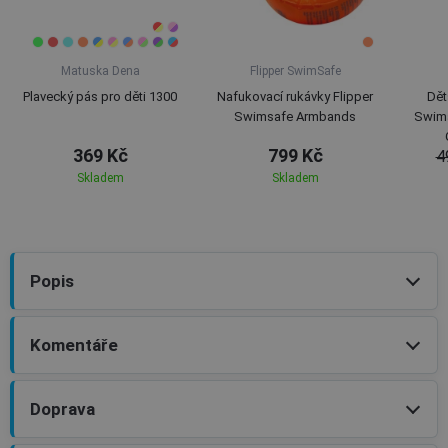
Matuska Dena
Flipper SwimSafe
Plavecký pás pro děti 1300
Nafukovací rukávky Flipper
Dět
Swimsafe Armbands
Swim
369 Kč
799 Kč
4
Skladem
Skladem
Popis
Komentáře
Doprava