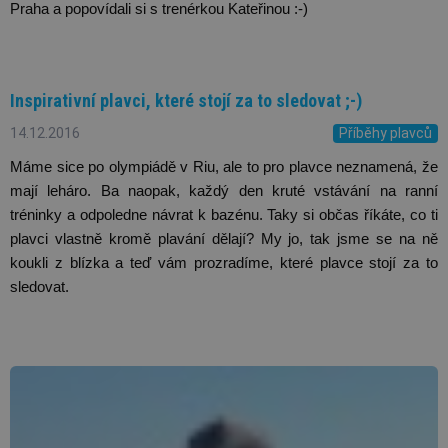
Praha a popovídali si s trenérkou Kateřinou :-)
Inspirativní plavci, které stojí za to sledovat ;-)
14.12.2016
Příběhy plavců
Máme sice po olympiádě v Riu, ale to pro plavce neznamená, že 
mají leháro. Ba naopak, každý den kruté vstávání na ranní 
tréninky a odpoledne návrat k bazénu. Taky si občas říkáte, co ti 
plavci vlastně kromě plavání dělají? My jo, tak jsme se na ně 
koukli z blízka a teď vám prozradíme, které plavce stojí za to 
sledovat. 