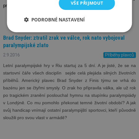
VŠE PŘIJMOUT
právě na severu ;-) 
PODROBNÉ NASTAVENÍ
Brad Snyder: ztratil zrak ve válce, rok nato vybojoval
paralympijské zlato
2.9.2016
Příběhy plavců
Letní paralympijské hry v Riu startuj za 5 dní. A je jisté, že se na 
startovní čáře všech disciplín  sejde celá plejáda silných životních 
příběhů. Americký plavec Brad Snyder z Finis týmu se vrhá do 
bazénu jen se čtyřmi smysly. O zrak ho připravila válka, ale už rok 
po tragickém zranění poslouchal hymnu na stupínku paralympiády 
v Londýně. Co mu pomohlo překonat temné životní období? A jak 
svůj handicap vnímají ostatní paralympijští sportovci, kteří původně 
sloužili pro svou vlast v armádě? 