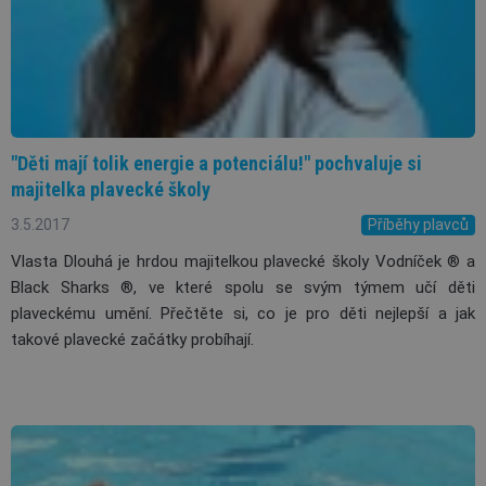
"Děti mají tolik energie a potenciálu!" pochvaluje si
majitelka plavecké školy
3.5.2017
Příběhy plavců
Vlasta Dlouhá je hrdou majitelkou plavecké školy
Vodníček
®
a
Black Sharks
®, ve které spolu se svým týmem učí děti
plaveckému umění. Přečtěte si, co je pro děti nejlepší a jak
takové plavecké začátky probíhají.