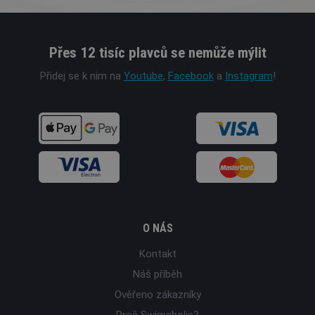
Přes 12 tisíc plavců se nemůže mýlit
Přidej se k nim na
Youtube
,
Facebook
a
Instagram
!
O NÁS
Kontakt
Náš příběh
Ověřeno zákazníky
Proč Swimaholic?