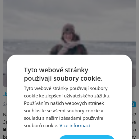
Tyto webové stránky
používají soubory cookie.
Tyto webové stránky používají soubory
Jak se plave v Dánsku
cookie ke zlepšení uživatelského zážitku.
Používáním našich webových stránek
24.10.2016
Příběhy plavců
souhlasíte se všemi soubory cookie v
Napadlo vás někdy, jaká je plavecká kultura v jiných zemích? 
souladu s našimi zásadami používání
Jestli se plave na světě stejně, nebo má každá země své 
souborů cookie.
Více informací
libůstky? Dneska se dozvíte, jaké specialitky vás potkají na 
bazéně v Dánsku. A to díky Míše, která hájí barvy Sportex party 