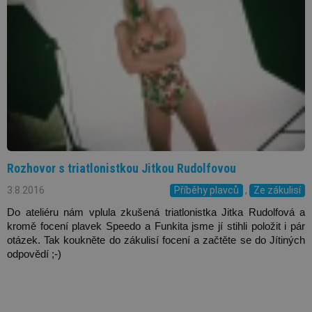
Rozhovor s triatlonistkou Jitkou Rudolfovou
3.8.2016
Příběhy plavců
,
Ze zákulisí
Do ateliéru nám vplula zkušená triatlonistka Jitka Rudolfová a 
kromě focení plavek Speedo a Funkita jsme jí stihli položit i pár 
otázek. Tak koukněte do zákulisí focení a začtěte se do Jítiných 
odpovědí ;-)