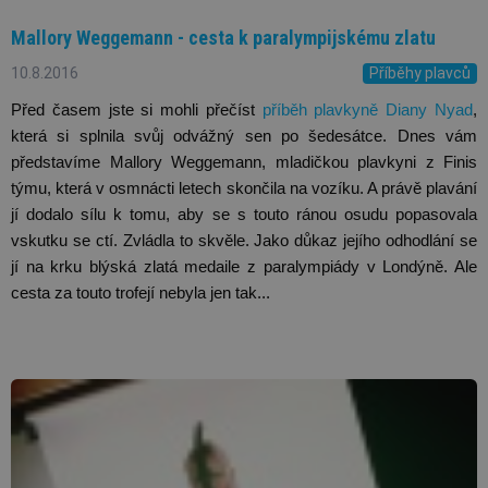
Mallory Weggemann - cesta k paralympijskému zlatu
10.8.2016
Příběhy plavců
Před časem jste si mohli přečíst 
příběh plavkyně Diany Nyad
, 
která si splnila svůj odvážný sen po šedesátce. Dnes vám 
představíme Mallory Weggemann, mladičkou plavkyni z Finis 
týmu, která v osmnácti letech skončila na vozíku. A právě plavání 
jí dodalo sílu k tomu, aby se s touto ránou osudu popasovala 
vskutku se ctí. Zvládla to skvěle. Jako důkaz jejího odhodlání se 
jí na krku blýská zlatá medaile z paralympiády v Londýně. Ale 
cesta za touto trofejí nebyla jen tak...