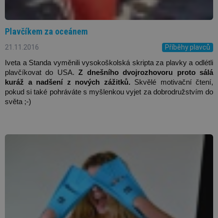
Plavčíkem za oceánem
21.11.2016
Příběhy plavců
Iveta a Standa vyměnili vysokoškolská skripta za plavky a odlétli 
plavčíkovat do USA. 
Z dnešního dvojrozhovoru proto sálá 
kuráž a nadšení z nových zážitků.
 Skvělé motivační čtení, 
pokud si také pohráváte s myšlenkou vyjet za dobrodružstvím do 
světa ;-) 