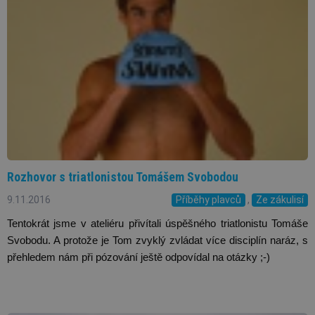
Rozhovor s triatlonistou Tomášem Svobodou
9.11.2016
Příběhy plavců
,
Ze zákulisí
Tentokrát jsme v ateliéru přivítali úspěšného triatlonistu Tomáše 
Svobodu. A protože je Tom zvyklý zvládat více disciplín naráz, s 
přehledem nám při pózování ještě odpovídal na otázky ;-)