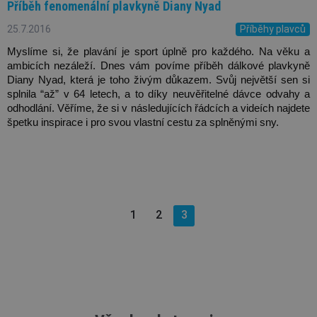
Příběh fenomenální plavkyně Diany Nyad
25.7.2016
Příběhy plavců
Myslíme si, že plavání je sport úplně pro každého. Na věku a 
ambicích nezáleží. Dnes vám povíme příběh dálkové plavkyně 
Diany Nyad, která je toho živým důkazem. Svůj největší sen si 
splnila “až” v 64 letech, a to díky neuvěřitelné dávce odvahy a 
odhodlání. Věříme, že si v následujících řádcích a videích najdete 
špetku inspirace i pro svou vlastní cestu za splněnými sny. 
1
2
3